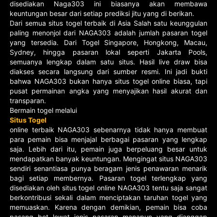
disediakan Naga303 ini biasanya akan membawa
keuntungan besar dari setiap prediksi jitu yang di berikan.
Dari semua situs togel terbaik di Asia Salah satu keunggulan
paling menonjol dari NAGA303 adalah jumlah pasaran togel
yang tersedia. Dari Togel Singapore, Hongkong, Macau,
Sydney, hingga pasaran lokal seperti Jakarta Pools,
semuanya lengkap dalam satu situs. Hasil live draw bisa
diakses secara langsung dari sumber resmi. Ini jadi bukti
bahwa NAGA303 bukan hanya situs togel online biasa, tapi
pusat permainan angka yang menyajikan hasil akurat dan
transparan.
Bermain togel melalui
Situs Togel
online terbaik NAGA303 sebenarnya tidak hanya membuat
para pemain bisa menjajal berbagai pasaran yang lengkap
saja. Lebih dari itu, pemain juga berpeluang besar untuk
mendapatkan banyak keuntungan. Mengingat situs NAGA303
sendiri senantiasa punya beragam jenis penawaran menarik
bagi setiap membernya. Pasaran togel terlengkap yang
disediakan oleh situs togel online NAGA303 tentu saja sangat
berkontribusi sekali dalam menciptakan taruhan togel yang
memuaskan. Karena dengan demikian, pemain bisa coba
pasang bet lewat jenis pasaran manapun yang dianggap