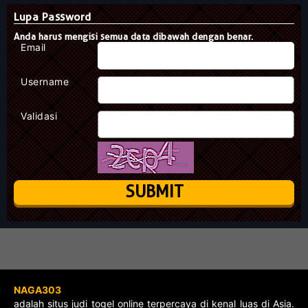
Lupa Password
Anda harus mengisi semua data dibawah dengan benar.
Email
Username
Validasi
NAGA303
adalah situs judi togel online terpercaya di kenal luas di Asia.