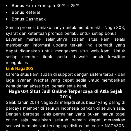
Bonus Extra Freespin 30% + 25%
Bonus Referal
Bonus Cashback
Semua promosi berlaku hanya untuk member aktif Naga 303,
syarat dan ketentuan promosi berlaku untuk setiap bonus.
Layanan menarik selanjutnya adalah situs kami selalu
memberikan informasi update terkait link alternatif yang
dapat digunakan untuk mengakses situs web kami. Untuk
setiap member tidak perlu khawatir untuk kesulitan
mengakses
Link Naga303
karena situs kami sudah di support dengan sistem terbaik dan
juga layanan livechat yang cepat sedia untuk memberikan
kemudahan akses bagi pemain setia kami.
Naga303 Situs Judi Online Terpercaya di Asia Sejak
2014
Sejak tahun 2014 Naga303 menjadi situs besar yang paling di
percaya member di seluruh indonesia bahkan di seluruh asia.
Dengan berbagai jenis permainan yang bukan hanya togel
online saja melainkan seluruh pemain dapat merasakan
sensasi bermain slot terlengkap disitus judi online NAGA303.